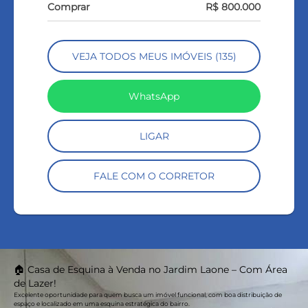
Comprar
R$ 800.000
VEJA TODOS MEUS IMÓVEIS (135)
WhatsApp
LIGAR
FALE COM O CORRETOR
🏠 Casa de Esquina à Venda no Jardim Laone – Com Área
de Lazer!
Excelente oportunidade para quem busca um imóvel funcional, com boa distribuição de
espaço e localizado em uma esquina estratégica do bairro.