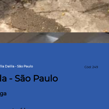
la Dalila - São Paulo
Cód: 249
la - São Paulo
aga