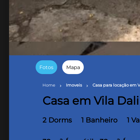
Fotos
Mapa
Home
Imoveis
Casa para locação em Vi
chevron_right
chevron_right
Casa em Vila Dali
2 Dorms
1 Banheiro
1 V