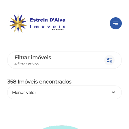
notes
Filtrar imóveis
page_info
4 filtros ativos
358 Imóveis encontrados
keyboard_arrow_down
Menor valor