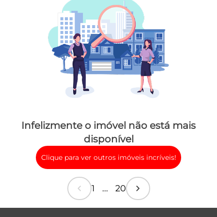
Infelizmente o imóvel não está mais
disponível
Clique para ver outros imóveis incríveis!
chevron_left
chevron_right
1 ... 20