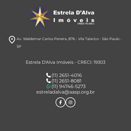
room
Av. Waldemar Carlos Pereira, 876
- Vila Talarico
- São Paulo
-
SP
Estrela D'Alva Imóveis - CRECI: 19303
(11) 2651-4016
(11) 2651-8081
(11) 94746-5273
estreladalva@aasp.org.br