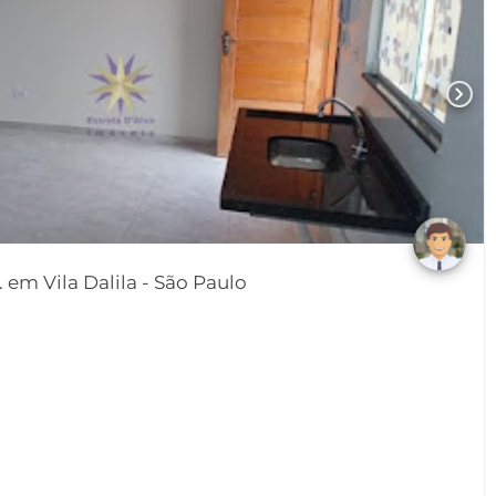
chevron_right
Apartamento 02 Dorm. em Vila Dalila - São Paulo