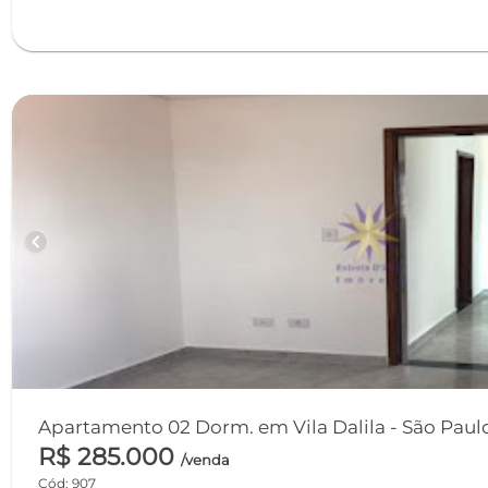
chevron_left
Apartamento 02 Dorm. em Vila Dalila - São Pa
R$ 285.000
/venda
Cód: 907