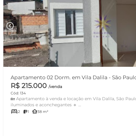
chevron_left
Apartamento 02 Dorm. em Vila Dalila - São Pa
R$ 215.000
/venda
Cód: 134
🏡 Apartamento à venda e locação em Vila Dalila, São Paulo! 🔹 2 dormitórios 
iluminados e aconchegantes 🔹 ...
bed
other_houses
2
1
38 m²