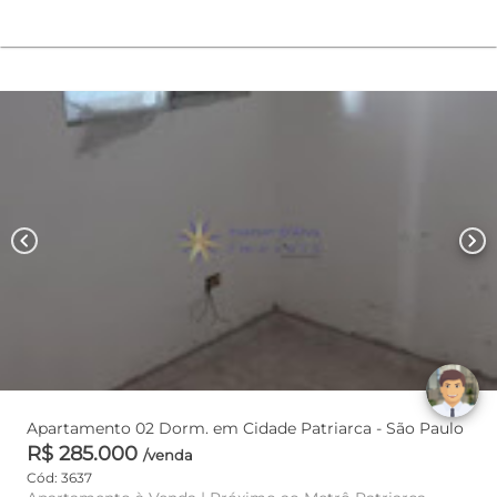
chevron_left
chevron_right
Apartamento 02 Dorm. em Cidade Patriarca - São Paulo
R$ 285.000
/venda
Cód: 3637