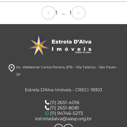
chevron_left
chevron_right
1 ... 1
room
Av. Waldemar Carlos Pereira, 876
- Vila Talarico
- São Paulo
-
SP
Estrela D'Alva Imóveis - CRECI: 19303
(11) 2651-4016
(11) 2651-8081
(11) 94746-5273
estreladalva@aasp.org.br