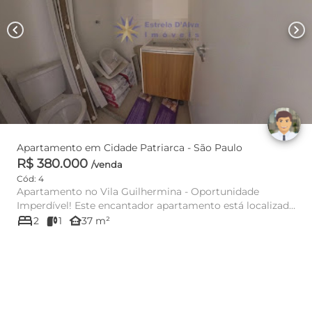
chevron_left
chevron_right
Apartamento em Cidade Patriarca - São Paulo
R$ 380.000
/venda
Cód: 4
Apartamento no Vila Guilhermina - Oportunidade
Imperdível! Este encantador apartamento está localizado
bed
no Vila Guilh...
other_houses
2
1
37 m²