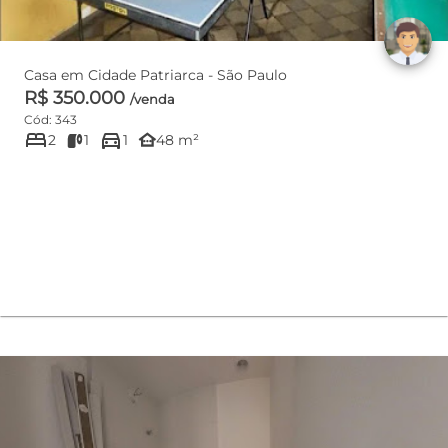
Casa em Cidade Patriarca - São Paulo
R$ 350.000
/venda
Cód: 343
bed
directions_car
other_houses
2
1
1
48 m²