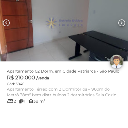
chevron_left
chevron_right
Apartamento 02 Dorm. em Cidade Patriarca - São Paulo
R$ 210.000
/venda
Cód: 3846
Apartamento Térreo com 2 Dormitórios – 900m do
Metrô 38m² bem distribuídos 2 dormitórios Sala Cozinha
bed
Valor: R$ 210...
other_houses
2
1
38 m²