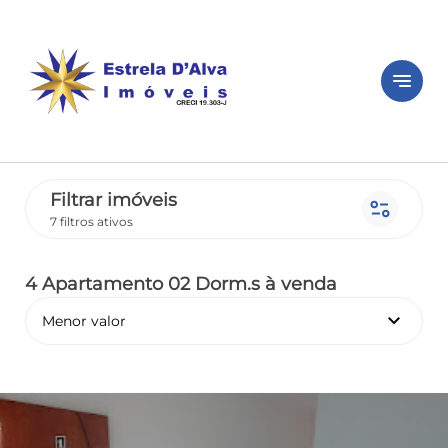
notes
Filtrar imóveis
page_info
7 filtros ativos
4 Apartamento 02 Dorm.s
à venda
keyboard_arrow_down
Menor valor